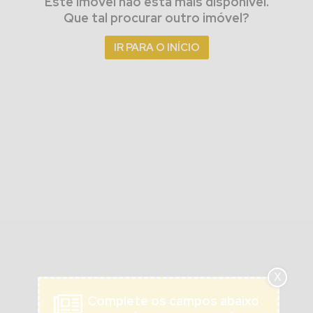
Este imóvel não está mais disponível.
Que tal procurar outro imóvel?
IR PARA O INÍCIO
X
Complete os campos abaixo