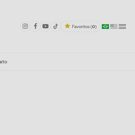
Favoritos (
0
)
ato