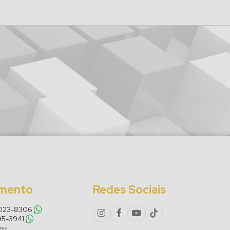
imento
Redes Sociais
8023-8306
495-3941
nes