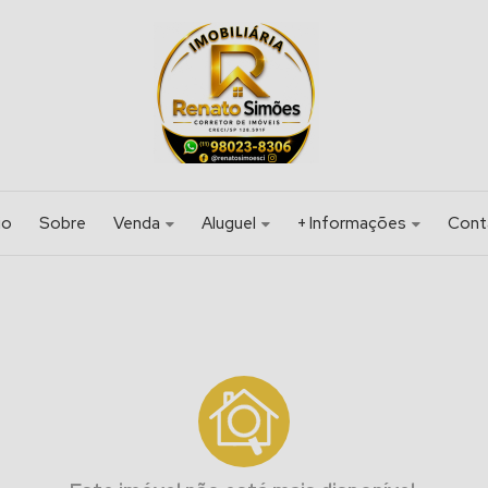
io
Sobre
Venda
Aluguel
+ Informações
Cont
Apartamento (6)
Casa (4)
Parceiros
Casa (18)
Sala Comercial (2)
Prédio (1)
Sobrado (2)
Sobrado Geminado (1)
Terreno (2)