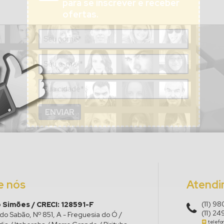
para se inscrever e receber
ofertas.
e nós
Atend
(11) 9
 Simões / CRECI: 128591-F
(11) 2
do Sabão, Nº 851, A - Freguesia do Ó /
telefo