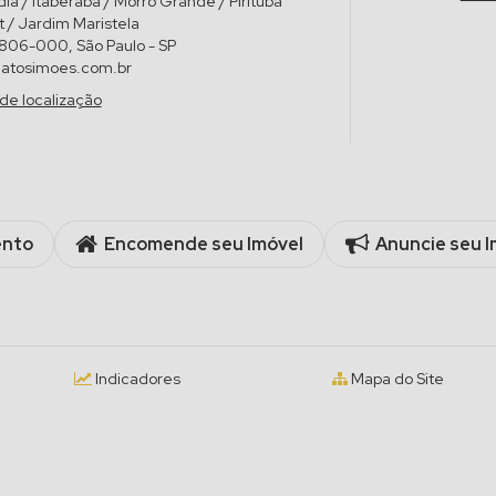
dia / Itaberaba / Morro Grande / Pirituba
at / Jardim Maristela
806-000
,
São Paulo
-
SP
atosimoes.com.br
de localização
ento
Encomende seu Imóvel
Anuncie seu I
Indicadores
Mapa do Site