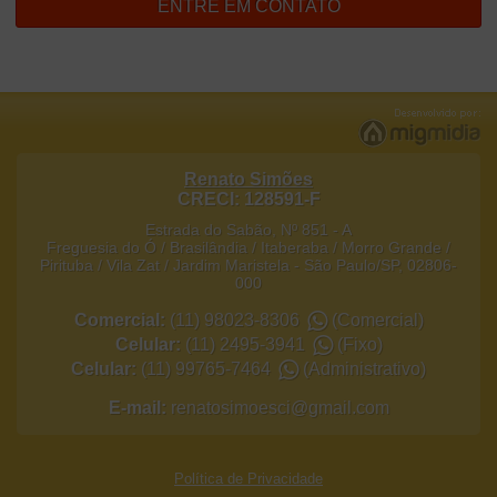
ENTRE EM CONTATO
Renato Simões
CRECI: 128591-F
Estrada do Sabão, Nº 851 - A
Freguesia do Ó / Brasilândia / Itaberaba / Morro Grande /
Pirituba / Vila Zat / Jardim Maristela
-
São Paulo
/
SP
,
02806-
000
Comercial:
(11) 98023-8306
(Comercial)
Celular:
(11) 2495-3941
(Fixo)
Celular:
(11) 99765-7464
(Administrativo)
E-mail:
renatosimoesci@gmail.com
Política de Privacidade