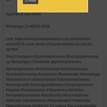
Agende já sua visita!
WhatsApp 11 98023-8306
Link: https://www.primespimoveis.com.br/detalhes-
imovel/276-casa-venda-vila-joao-batista-sao-paulo-
sp.html
Direct instagram @primespimoveis @renatossimoessp
ou Messenger / Facebook @primespimoveis
#primespimoveis #imobiliariasp #imobiliariaspzn
#comprarimovelsp #casanova #boravender #boraalugar
#boravencer # vilabrasilandia #vlbrasilandianews
#morrogrande #morrograndenews #vilaprogressozn
#lapasp #barrafundasp #cityamerica #pirituba
#hospitalbrasilandia #brasilandia #bairrodolimao
#sobrado #apartamento #freguesiadoó #itaberaba
#bairrodolimao #imirimzn #Santana #lauzanepaulista