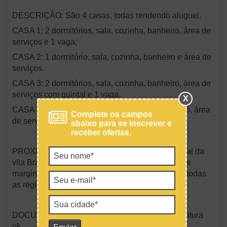
DESCRIÇÃO: São 4 casas, todas rendendo aluguel.
CASA 1: 2 dormitórios, sala, cozinha, banheiro, área de
serviços e 1 vaga;
CASA 2: 1 dormitório, sala, cozinha, banheiro e área de
serviços.
CASA 3: 2 dormitórios, sala, cozinha, banheiro, área de
serviços com quintal e 1 vaga.
X
CASA 4: 2 dormitórios, 2 salas, cozinha, banheiro, área
Complete os campos
de serviços e quintal separado.
abaixo para se inscrever e
receber ofertas.
PROXIMIDADES: A 5 minutos do centro comercial da
vila Brasilândia. Fácil a acesso a vias principais e
marginal e transporte público (futuro metro) para todas
as regiões de São Paulo.
DOCUMENTOS: Não aceita financiamento. Escritura
ok.